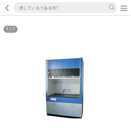
1
/
1