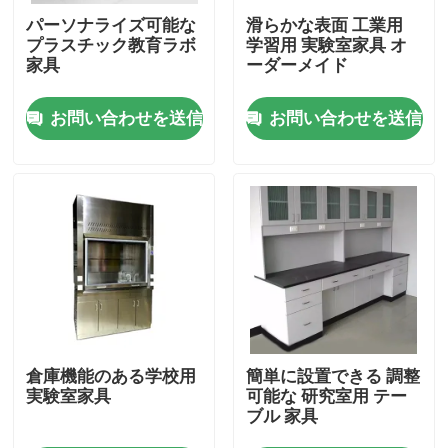
パーソナライズ可能な
滑らかな表面 工業用
プラスチック教育ラボ
学習用 実験室家具 オ
製品
家具
ーダーメイド
お問い合わせを送信
お問い合わせを送信
現代実験室の家具
学校の実験室の家具
実験室の島のベンチ
実験室の壁のベンチ
実験室の発煙のフード
倉庫機能のある学校用
簡単に設置できる 調整
実験室家具
可能な 研究室用 テー
ブル 家具
実験室のバランスのベンチ