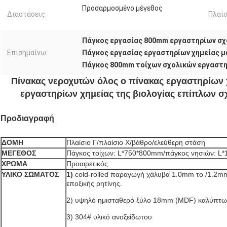
Προσαρμοσμένο μέγεθος
Διαστάσεις:
Πλαίσ
Πάγκος εργασίας 800mm εργαστηρίων σχ
Επισημαίνω:
Πάγκος εργασίας εργαστηρίων χημείας μ
Πάγκος 800mm τοίχων σχολικών εργαστ
Πίνακας νεροχυτών όλος ο πίνακας εργαστηρίων 
εργαστηρίων χημείας της βιολογίας επίπλων 
Προδιαγραφή
ΔΟΜΗ
Πλαίσιο Γ/πλαίσιο Χ/βάθρο/ελεύθερη στάση
ΜΕΓΕΘΟΣ
Πάγκος τοίχων: L*750*800mm/πάγκος νησιών: L
ΧΡΩΜΑ
Προαιρετικός
ΥΛΙΚΟ ΣΩΜΑΤΟΣ
1)
cold-rolled παραγωγή χάλυβα 1.0mm το /1.2m
εποξικής ρητίνης.
2)
υψηλό ημισταθερό ξύλο 18mm (MDF) καλύπτω 
3)
304# υλικό ανοξείδωτου