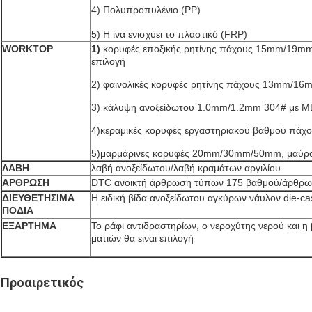
4)
Πολυπροπυλένιο (PP)
5)
Η ίνα ενισχύει το πλαστικό (FRP)
WORKTOP
1)
κορυφές εποξικής ρητίνης πάχους 15mm/19mm/
επιλογή
2) φαινολικές κορυφές ρητίνης πάχους 13mm/
3) κάλυψη ανοξείδωτου 1.0mm/1.2mm 304# με 
4)κεραμικές κορυφές εργαστηριακού βαθμού πά
5)μαρμάρινες κορυφές 20mm/30mm/50mm, μαύρ
ΛΑΒΗ
λαβή ανοξείδωτου/λαβή κραμάτων αργιλίου
ΑΡΘΡΩΣΗ
DTC ανοικτή άρθρωση τύπων 175 βαθμού/άρθρω
ΔΙΕΥΘΕΤΗΣΙΜΑ
Η ειδική βίδα ανοξείδωτου αγκύρων νάυλον die-ca
ΠΟΔΙΑ
ΕΞΑΡΤΗΜΑ
Το ράφι αντιδραστηρίων, ο νεροχύτης νερού και η 
ματιών θα είναι επιλογή
Προαιρετικός