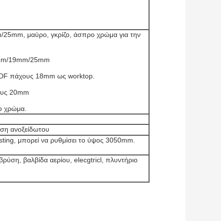
25mm, μαύρο, γκρίζο, άσπρο χρώμα για την
16mm/19mm/25mm
MDF πάχους 18mm ως worktop.
χους 20mm
ο χρώμα.
ση ανοξείδωτου
sting, μπορεί να ρυθμίσει το ύψος 3050mm.
βρύση, βαλβίδα αερίου, elecgtricl, πλυντήριο