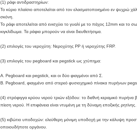
(1) ράφι αντιδραστηρίων:
Το κύριο πλαίσιο αποτελείται από τον ελασματοποιημένο εν ψυχρώ χάλ
σκόνη.
Το ράφι αποτελείται από ενισχύει το γυαλί με το πάχος 12mm και το σ
κιγκλίδωμα. Τα ράφια μπορούν να είναι διευθετήσιμα.
(2) επιλογές του νεροχύτη: Νεροχύτης PP ή νεροχύτης FRP.
(3) επιλογές του pegboard και pegstick ως χτύπημα:
Α. Pegboard και pegstick, και οι δύο φιαγμένοι από Σ.
Β. Pegboard, φιαγμένο από στερεό φυσιοχημικό πίνακα πυρήνων pegst
(4) στρόφιγγα κρύου νερού τριών εξόδου: το διεθνή κεραμικό πυρήνα β
πίεση νερού. Η επιφάνεια είναι ντυμένη με τη δύναμη εποξικής ρητίνης.
(5) κιβώτιο υποδοχών: ελεύθερη μόνιμη υποδοχή με την κάλυψη προστ
οποιουδήποτε οργάνου.