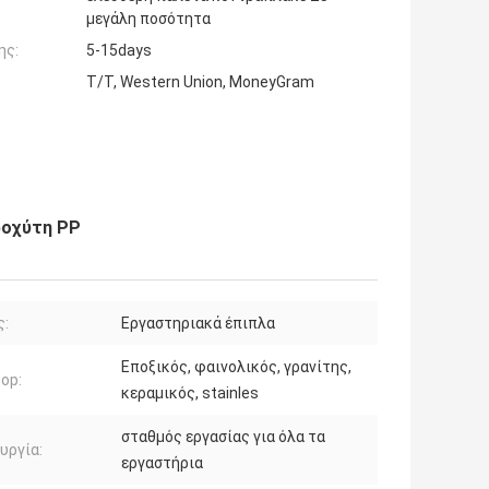
μεγάλη ποσότητα
ης:
5-15days
T/T, Western Union, MoneyGram
ροχύτη PP
ς:
Εργαστηριακά έπιπλα
Εποξικός, φαινολικός, γρανίτης,
op:
κεραμικός, stainles
σταθμός εργασίας για όλα τα
υργία:
εργαστήρια