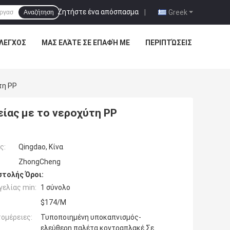
Ζητήστε ένα απόσπασμα
|
Greek
Αναζήτηση
ΈΛΕΓΧΟΣ
ΜΑΣ ΕΛΆΤΕ ΣΕ ΕΠΑΦΉ ΜΕ
ΠΕΡΙΠΤΏΣΕΙΣ
τη PP
ίας με το νεροχύτη PP
ς:
Qingdao, Κίνα
ZhongCheng
τολής Όροι:
ελίας min:
1 σύνολο
$174/M
ομέρειες:
Τυποποιημένη υποκαπνισμός-
ελεύθερη παλέτα κοντραπλακέ Σε