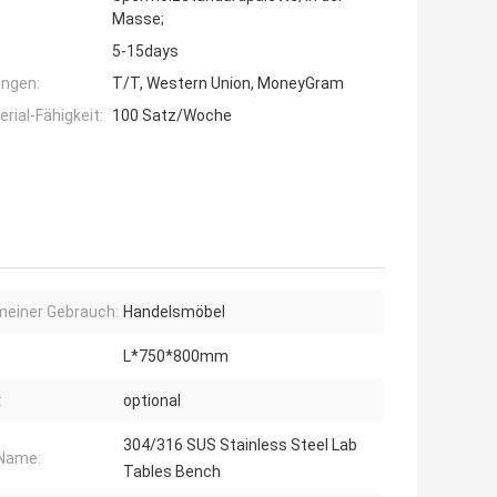
Masse;
5-15days
ngen:
T/T, Western Union, MoneyGram
ial-Fähigkeit:
100 Satz/Woche
meiner Gebrauch:
Handelsmöbel
L*750*800mm
:
optional
304/316 SUS Stainless Steel Lab
Name:
Tables Bench