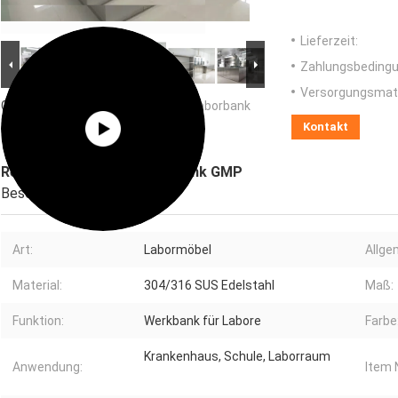
Lieferzeit:
Zahlungsbedingu
Versorgungsmater
Großes Bild :
Reinraum-Edelstahl-Laborbank
GMP
Kontakt
Reinraum-Edelstahl-Laborbank GMP
Beschreibung
Art:
Labormöbel
Allge
Material:
304/316 SUS Edelstahl
Maß:
Funktion:
Werkbank für Labore
Farbe
Krankenhaus, Schule, Laborraum
Anwendung:
Item 