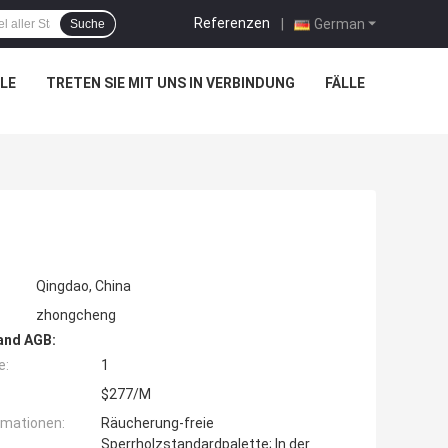
Referenzen
|
German
Suche
LE
TRETEN SIE MIT UNS IN VERBINDUNG
FÄLLE
Qingdao, China
zhongcheng
and AGB:
e:
1
$277/M
rmationen:
Räucherung-freie
Sperrholzstandardpalette; In der