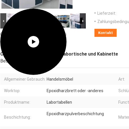
Lieferzeit:
Zahlungsbedingu
Kontakt
Großes Bild :
Chemische beständige
Stahllabortische und Kabinette
Chemische beständige Stahllabortische und Kabinette
Beschreibung
Allgemeiner Gebrauch:
Handelsmöbel
Art:
Worktop:
Epoxidharzbrett oder -anderes
Schlü
Produktname:
Labortabellen
Funct
Epoxidharzpulverbeschichtung
Beschichtung:
Mater