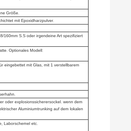
ene Größe.
chtet mit Epoxidharzpulver.
28/160mm S.S oder irgendeine Art spezifiziert
tte. Optionales Modell:
r eingebettet mit Glas, mit 1 verstellbarem
serhahn.
hter oder explosionssicherersockel. wenn dem
ektrischer Aluminiumtrunking auf dem lokalen
e, Laborschemel etc.