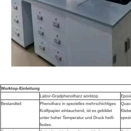
Worktop-Einleitung
Labor-Gradphenolharz worktop.
Epoxi
Bestandteil
Phenolharz in spezielles mehrschichtiges
Quar
Kraftpapier eintauchend, ist es gebildet
Klebe
unter hoher Temperatur und Druck heiß-
spezi
festes.