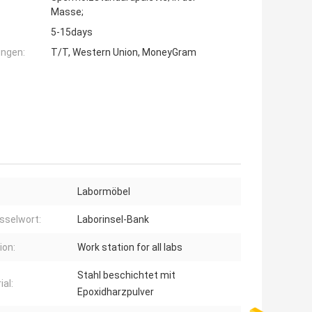
Masse;
5-15days
ngen:
T/T, Western Union, MoneyGram
Labormöbel
sselwort:
Laborinsel-Bank
ion:
Work station for all labs
Stahl beschichtet mit
ial:
Epoxidharzpulver