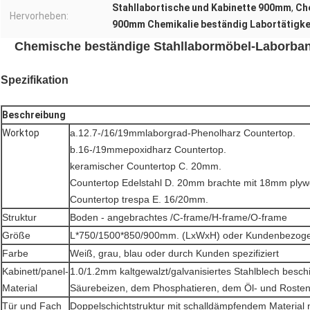
Stahllabortische und Kabinette 900mm
,
Ch
Hervorheben:
900mm Chemikalie beständig Labortätigk
Chemische beständige Stahllabormöbel-Laborban
Spezifikation
Beschreibung
Worktop
a.12.7-/16/19mmlaborgrad-Phenolharz Countertop.
b.16-/19mmepoxidharz Countertop.
keramischer Countertop C. 20mm.
Countertop Edelstahl D. 20mm brachte mit 18mm ply
Countertop trespa E. 16/20mm.
Struktur
Boden - angebrachtes /C-frame/H-frame/O-frame
Größe
L*750/1500*850/900mm. (LxWxH) oder Kundenbezoge
Farbe
Weiß, grau, blau oder durch Kunden spezifiziert
Kabinett/panel-
1.0/1.2mm kaltgewalzt/galvanisiertes Stahlblech besc
Material
Säurebeizen, dem Phosphatieren, dem Öl- und Rosten
Tür und Fach
Doppelschichtstruktur mit schalldämpfendem Material