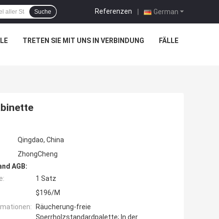
Referenzen
|
German
Suche
LE
TRETEN SIE MIT UNS IN VERBINDUNG
FÄLLE
binette
Qingdao, China
ZhongCheng
and AGB:
e:
1 Satz
$196/M
rmationen:
Räucherung-freie
Sperrholzstandardpalette; In der