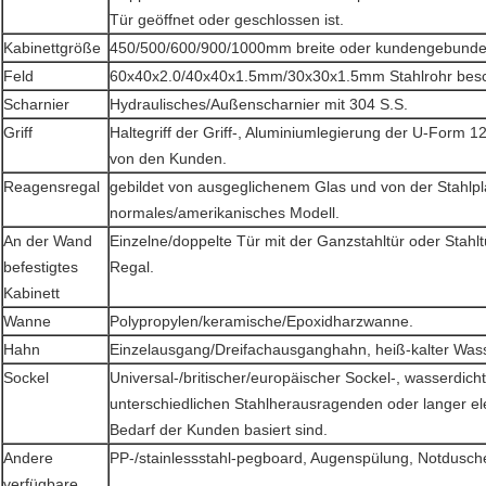
Tür geöffnet oder geschlossen ist.
Kabinettgröße
450/500/600/900/1000mm breite oder kundengebund
Feld
60x40x2.0/40x40x1.5mm/30x30x1.5mm Stahlrohr beschi
Scharnier
Hydraulisches/Außenscharnier mit 304 S.S.
Griff
Haltegriff der Griff-, Aluminiumlegierung der U-Form 1
von den Kunden.
Reagensregal
gebildet von ausgeglichenem Glas und von der Stahlpla
normales/amerikanisches Modell.
An der Wand
Einzelne/doppelte Tür mit der Ganzstahltür oder Stahltü
befestigtes
Regal.
Kabinett
Wanne
Polypropylen/keramische/Epoxidharzwanne.
Hahn
Einzelausgang/Dreifachausganghahn, heiß-kalter Was
Sockel
Universal-/britischer/europäischer Sockel-, wasserdic
unterschiedlichen Stahlherausragenden oder langer el
Bedarf der Kunden basiert sind.
Andere
PP-/stainlessstahl-pegboard, Augenspülung, Notdusch
verfügbare