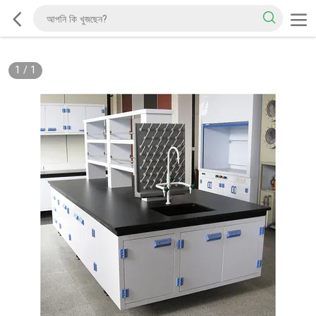
1
/
1