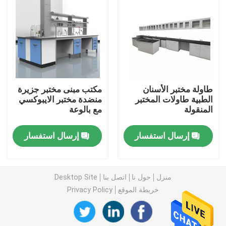
مقعد حائط المختبر
غطاء دخان المختبر
طاولة مختبر الأسنان
مكتب مبنى مختبر جزيرة
مقعد ميزان المختبر
الطبية طاولات المختبر
منضدة مختبر الايبوكسي
المنقولة
مع بالوعة
مقاعد عمل المختبر
إرسال استفسار
إرسال استفسار
خزانة تخزين المختبر
منزل
حول نا
اتصل بنا
Desktop Site
خزانة تخزين آمنة
خريطة الموقع
Privacy Policy
مجلس الوزراء السلامة البيولوجية