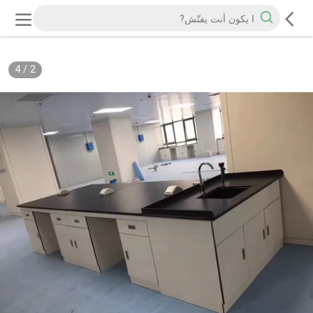
4
/
2