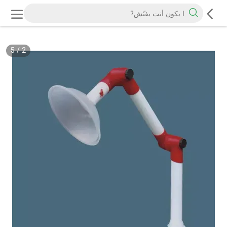
5
/
2