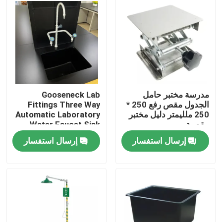
جولة في المعمل
مراقبة الجودة
اتصل بنا
مدرسة مختبر حامل
Gooseneck Lab
الجدول مقص رفع 250 *
Fittings Three Way
250 ملليمتر دليل مختبر
Automatic Laboratory
حالات
مقصية
Water Faucet Sink
Assay
إرسال استفسار
إرسال استفسار
أثاث المختبرات الحديثة
أثاث المختبرات المدرسية
مقعد جزيرة المختبر