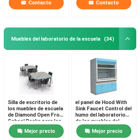
Contacto
Contacto
Muebles del laboratorio de la escuela
(34)
Silla de escritorio de
el panel de Hood With
los muebles de escuela
Sink Faucet Control del
de Diamond Open Front
humo del laboratorio
School Desks para los
de los muebles del
profesores de
laboratorio de la
Mejor precio
Mejor precio
estudiantes
escuela de los 8Ft
expresó