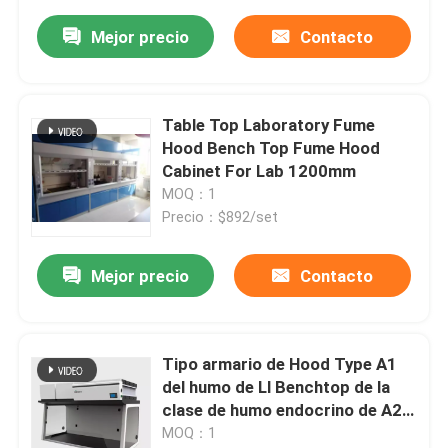
Mejor precio
Contacto
Table Top Laboratory Fume
Hood Bench Top Fume Hood
Cabinet For Lab 1200mm
MOQ：1
Precio：$892/set
Mejor precio
Contacto
Tipo armario de Hood Type A1
del humo de Ll Benchtop de la
clase de humo endocrino de A2
para el hospital
MOQ：1