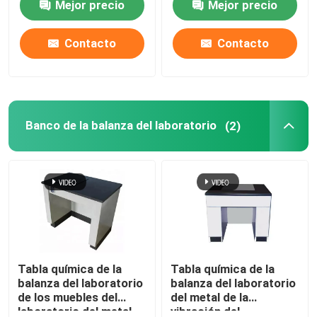
Mejor precio
Mejor precio
PP
presenta el banco para
la escuela
Contacto
Contacto
Banco de la balanza del laboratorio
(2)
Tabla química de la
Tabla química de la
balanza del laboratorio
balanza del laboratorio
de los muebles del
del metal de la
laboratorio del metal
vibración del