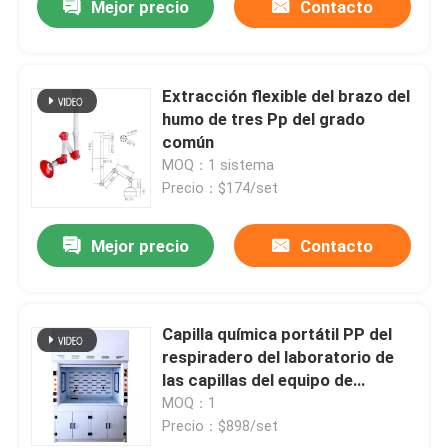
Mejor precio
Contacto
Extracción flexible del brazo del
humo de tres Pp del grado
común
MOQ：1 sistema
Precio：$174/set
Mejor precio
Contacto
Capilla química portátil PP del
respiradero del laboratorio de
las capillas del equipo de
laboratorio compuesta
MOQ：1
Precio：$898/set