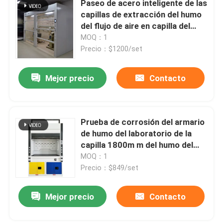
Paseo de acero inteligente de las
capillas de extracción del humo
Colocaciones del laboratorio
del flujo de aire en capilla del
humo
MOQ：1
Precio：$1200/set
Mejor precio
Contacto
Prueba de corrosión del armario
de humo del laboratorio de la
capilla 1800m m del humo del
laboratorio del hospital
MOQ：1
Precio：$849/set
Mejor precio
Contacto