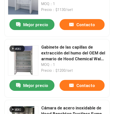
MOQ：1
Precio：$1130/set
Productos
Mejor precio
Contacto
Muebles modernos del laboratorio
Muebles del laboratorio de la escuela
Gabinete de las capillas de
extracción del humo del OEM del
armario de Hood Chemical Walk
Banco de la isla del laboratorio
In Fume del humo del laboratorio
MOQ：1
de Cartmay
Precio：$1200/set
Banco de la pared del laboratorio
Mejor precio
Contacto
Capilla del humo del laboratorio
Cámara de acero inoxidable de
Banco de la balanza del laboratorio
Hood Benchtop Ductless Fume