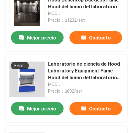
Hood del humo del laboratorio
MOQ：1
Bancos de trabajo de laboratorio
Precio：$1232/set
Gabinete de almacenamiento del laboratorio
Mejor precio
Contacto
Gabinete de almacenamiento de la seguridad
Laboratorio de ciencia de Hood
Laboratory Equipment Fume
gabinete de seguridad biológico
Hood del humo del laboratorio
de L1200mm
MOQ：1
Estantes del almacenamiento del laboratorio
Precio：$892/set
Mejor precio
Contacto
Caja de paso del laboratorio
Silla del taburete del laboratorio