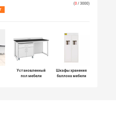
(
0
/ 3000)
Установленный
Шкафы хранения
пол мебели
баллона мебели
лаборатории Суда
лаборатории
работы мебели
биологии шкафа
лаборатории
безопасности
школы
фармацевтический
-