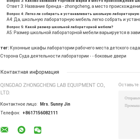
Вопрос 3: Каково название торговой марки и место происхождения ш
Ответ 3: Название бренда - zhongcheng, а место происхождения
Вопрос 4: Легко ли собирать и устанавливать школьную лабораторную
A4: Да, школьную лабораторную мебель легко собрать и устан
Вопрос 5: Какой размер школьной лабораторной мебели?
A5: Размер школьной лабораторной мебели варьируется в зав
тег:
Кухонные шкафы лаборатории рабочего места детского сада
Сторона Суда деятельности лаборатории - - боковые двери
Контактная информация
QINGDAO ZHONGCHENG LAB EQUIPMENT CO.,
Оставьте 
LTD.
Контактное лицо:
Mrs. Sunny Jin
Телефон:
+8617156082111