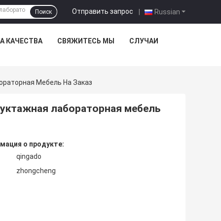
Отправить запрос
|
Russian
Поиск
А КАЧЕСТВА
СВЯЖИТЕСЬ МЫ
СЛУЧАИ
ораторная Мебель На Заказ
уктажная лабораторная мебель
мация о продукте:
qingado
zhongcheng