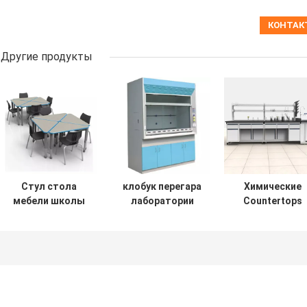
Другие продукты
Стул стола
клобук перегара
Химические
мебели школы
лаборатории
Countertops
столов школы
мебели
научной
диаманта
лаборатории
лаборатории
открытый
школы 8Ft с
эпоксидной
передний для
пультом
смолы
учителей
управления
Countertop
студентов
Faucet раковины
феноловой
провентилировал
смолы