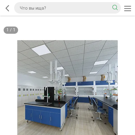
1
/
1