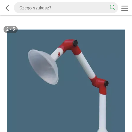
2
/
5