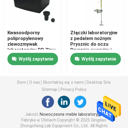
Ławka ścienna laboratoryjna
Kwasoodporny
Złączki laboratoryjne
Dygestorium laboratoryjne
polipropylenowy
z pedałem nożnym
zlewozmywak
Prysznic do oczu
laboratoryjny PP Zlew
Prysznic awaryjny i
Ławka laboratoryjna
42L do 125L
stacja do
Wyślij zapytanie
Wyślij zapytanie
przemywania oczu
11,4 l/min
Stoły laboratoryjne
Dom
O nas
Skontaktuj się z nami
Desktop Site
Szafka laboratoryjna
Sitemap
Privacy Policy
Bezpieczna szafka do przechowywania
Jakość
Nowoczesne meble laboratoryjne
Fabryka w Chinach.Copyright © 2025 Qingdao
Gabinet Bezpieczeństwa Biologicznego
Zhongcheng Lab Equipment Co., Ltd.. All Rights