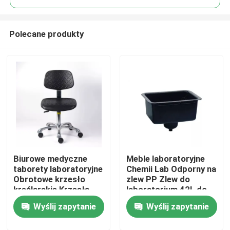
Polecane produkty
Biurowe medyczne
Meble laboratoryjne
Dom
taborety laboratoryjne
Chemii Lab Odporny na
Obrotowe krzesło
zlew PP Zlew do
kreślarskie Krzesła
laboratorium 42L do
Produkty
laboratoryjne i stołki
125L
Wyślij zapytanie
Wyślij zapytanie
kwadratowe
O nas