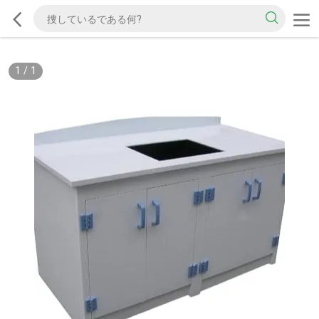
1
/
1