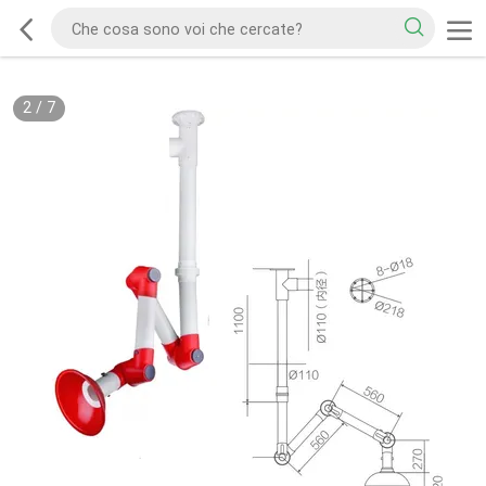
2
/
7