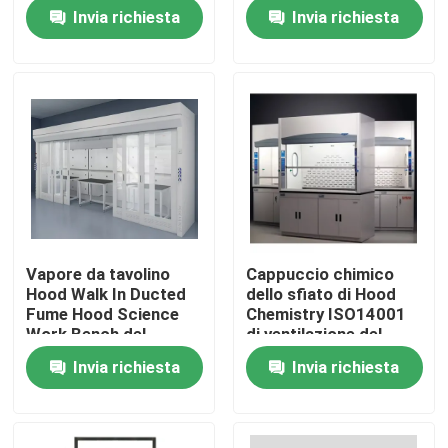
Invia richiesta
Invia richiesta
Giro della fabbrica
Controllo di qualità
Contattici
Casi
Vapore da tavolino
Cappuccio chimico
Hood Walk In Ducted
dello sfiato di Hood
Mobilia moderna del laboratorio
Fume Hood Science
Chemistry ISO14001
Work Bench del
di ventilazione del
laboratorio
laboratorio dell'OEM
Invia richiesta
Invia richiesta
Mobilia del laboratorio della scuola
Banco dell'isola del laboratorio