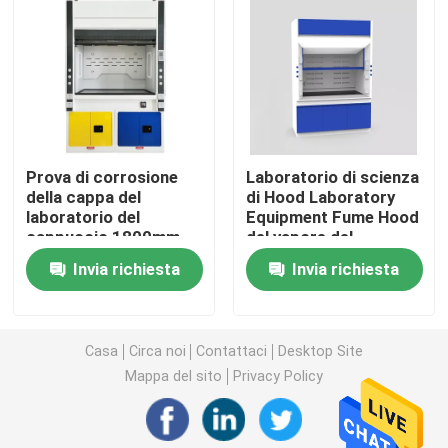
Banco della parete del laboratorio
Cappuccio del vapore del laboratorio
Prova di corrosione
Laboratorio di scienza
Banco dell'equilibrio del laboratorio
della cappa del
di Hood Laboratory
laboratorio del
Equipment Fume Hood
cappuccio 1800mm
del vapore del
Banchi da lavoro del laboratorio
del vapore del
laboratorio di
Invia richiesta
Invia richiesta
laboratorio
L1200mm
dell'ospedale
Governo di stoccaggio del laboratorio
Casa
Circa noi
Contattaci
Desktop Site
Governo di stoccaggio di sicurezza
Mappa del sito
Privacy Policy
gabinetto di sicurezza biologico