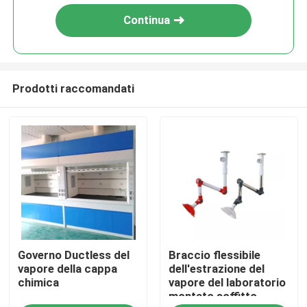
Continua
Prodotti raccomandati
Casa
Governo Ductless del
Braccio flessibile
Prodotti
vapore della cappa
dell'estrazione del
chimica
vapore del laboratorio
montato soffitto
Circa noi