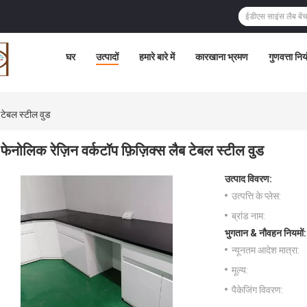
घर
उत्पादों
हमारे बारे में
कारखाना भ्रमण
गुणवत्ता निय
ब टेबल स्टील वुड
फेनोलिक रेज़िन वर्कटॉप फ़िज़िक्स लैब टेबल स्टील वुड
उत्पाद विवरण:
उत्पत्ति के प्लेस:
ब्रांड नाम:
भुगतान & नौवहन नियमों:
न्यूनतम आदेश मात्रा:
मूल्य:
पैकेजिंग विवरण: