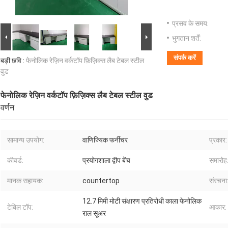
प्रसव के समय:
भुगतान शर्तें:
संपर्क करें
बड़ी छवि :
फेनोलिक रेज़िन वर्कटॉप फ़िज़िक्स लैब टेबल स्टील
वुड
फेनोलिक रेज़िन वर्कटॉप फ़िज़िक्स लैब टेबल स्टील वुड
वर्णन
सामान्य उपयोग:
वाणिज्यिक फर्नीचर
प्रकार:
कीवर्ड:
प्रयोगशाला द्वीप बेंच
समारोह
मानक सहायक:
countertop
संरचना
12.7 मिमी मोटी संक्षारण प्रतिरोधी काला फेनोलिक
टेबिल टॉप:
आकार:
राल सूअर