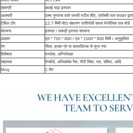
मॉडल संख्या
सेंटर टेबल
सामग्री
कलई चढ़ा इस्पात
अलमारी
उच्च गुणवत्ता वाले जस्ती स्टील शीट, एपॉक्सी राल पाउडर द्वार
टेबिल टॉप
12.7 मिमी मोटा संक्षारण प्रतिरोधी काला फेनोलिक राल बोर्ड
संरचना
इस्पात / लकड़ी इस्पात संरचना
आकार
एल * 750 * 800 / एल * 1500 * 800 मिमी / अनुकूलित
रंग
नीला, हल्का ग्रे या कलरडिस्क से चुना गया
विशेषता
पनरोक, अग्निरोधक
सहायक
पेगबोर्ड, अभिकर्मक रैक, पीपी सिंक, नल, सॉकेट, आदि
Moq
1 सेट