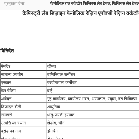
प्रमुखता देना:
फेनोलिक राल वर्कटॉप फिजिक्स लैब टेबल
,
फिजिक्स लैब टेबल
केमिस्ट्री लैब डिज़ाइन फेनोलिक रेज़िन एपॉक्सी रेज़िन वर्कटॉप
विनिर्देश
मैं
मंदिर
कीमत
सामान्य उपयोग
वाणिज्यिक फर्नीचर
प्रकार
प्रयोगशाला फर्नीचर
मेल पैकिंग
वाई
आवेदन
गृह कार्यालय, कार्यालय भवन, अस्पताल, स्कूल, दंत चिकित्सा
डिजाइन शैली
आधुनिक
सामग्री
धातु-जस्ती इस्पात
उत्पत्ति का स्थान
शेडोंग, चीन
ब्रांड का नाम
झेंगचेंग