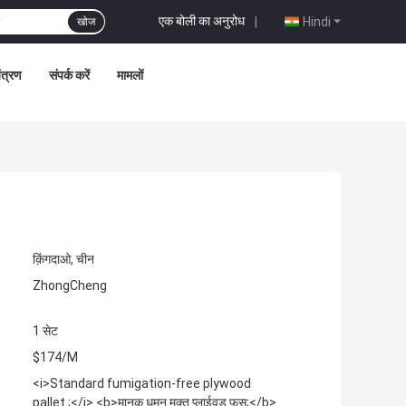
एक बोली का अनुरोध
|
Hindi
खोज
ंत्रण
संपर्क करें
मामलों
क़िंगदाओ, चीन
ZhongCheng
1 सेट
$174/M
<i>Standard fumigation-free plywood
pallet ;</i> <b>मानक धूमन मुक्त प्लाईवुड फूस;</b>