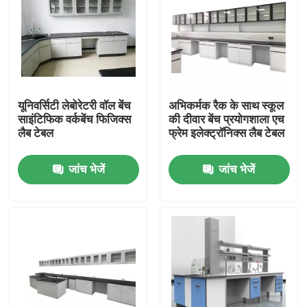
कारखाना भ्रमण
गुणवत्ता नियंत्रण
यूनिवर्सिटी लेबोरेटरी वॉल बेंच
अभिकर्मक रैक के साथ स्कूल
साइंटिफिक वर्कबेंच फिजिक्स
की दीवार बेंच प्रयोगशाला एच
संपर्क करें
लैब टेबल
फ्रेम इलेक्ट्रॉनिक्स लैब टेबल
जांच भेजें
जांच भेजें
मामलों
आधुनिक प्रयोगशाला फर्नीचर
स्कूल प्रयोगशाला फर्नीचर
प्रयोगशाला द्वीप बेंच