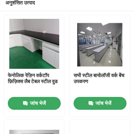
अनुशंसित उत्पाद
फेनोलिक रेज़िन वर्कटॉप
सभी स्टील बायोलॉजी वर्क बेंच
फ़िज़िक्स लैब टेबल स्टील वुड
उपकरण
घर
जांच भेजें
जांच भेजें
उत्पादों
हमारे बारे में