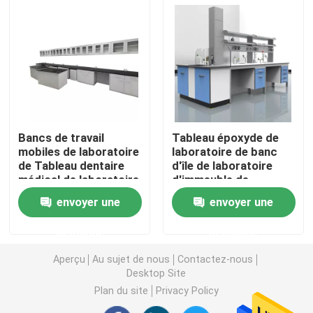
Banc de mur de laboratoire
Capot de vapeur de laboratoire
Banc d'équilibre de laboratoire
Bancs de travail
Tableau époxyde de
mobiles de laboratoire
laboratoire de banc
de Tableau dentaire
d'île de laboratoire
Bancs de travail de laboratoire
médical de laboratoire
d'immeuble de
bureaux avec l'évier
envoyer une
envoyer une
Meuble de rangement de laboratoire
demande
demande
Meuble de rangement de sécurité
Aperçu
Au sujet de nous
Contactez-nous
Desktop Site
Plan du site
Privacy Policy
armoire de sécurité biologique