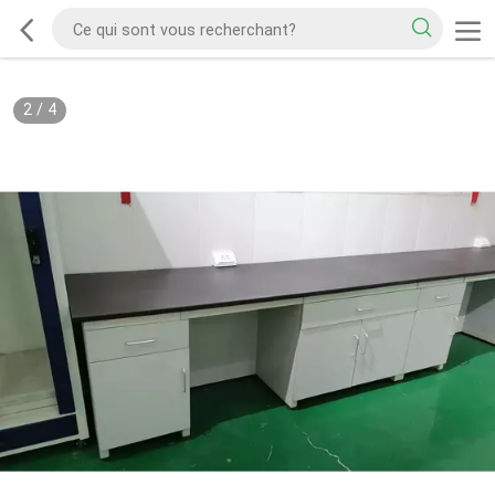
2
/
4