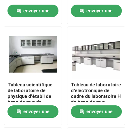
envoyer une
envoyer une
Visite d'usine
demande
demande
Contrôle de qualité
Contactez-nous
Cas
Tableau scientifique
Tableau de laboratoire
Meubles modernes de laboratoire
de laboratoire de
d'électronique de
physique d'établi de
cadre du laboratoire H
banc de mur de
de banc de mur
Meubles de laboratoire d'école
laboratoire
d'école avec le
envoyer une
envoyer une
d'université
support de réactif
demande
demande
Banc d'île de laboratoire