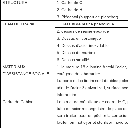
STRUCTURE
1. Cadre de C
2. Cadre de H
3. Piédestal (support de plancher)
PLAN DE TRAVAIL
1. Dessus de résine phénolique
2. dessus de résine époxyde
3. Dessus en céramique
4. Dessus d'acier inoxydable
5. Dessus de marbre
6. Dessus stratifié
MATÉRIAUX
1. la mesure 18 a laminé à froid l'acie
D'ASSISTANCE SOCIALE
catégorie de laboratoire.
La porte et les tiroirs sont doubles pel
tôle de l'acier 2.galvanized, surface a
laboratoire.
Cadre de Cabinet
La structure métallique de cadre de C,
tube en acier rectangulaire de place de
sera traitée pour empêcher la corrosion
facilement nettoyer et stériliser .have 