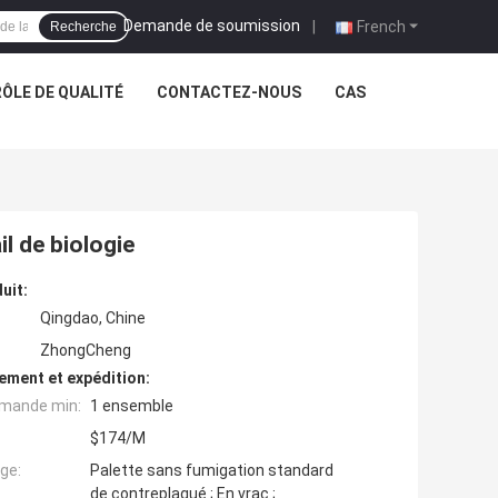
Demande de soumission
|
French
Recherche
ÔLE DE QUALITÉ
CONTACTEZ-NOUS
CAS
l de biologie
uit:
Qingdao, Chine
ZhongCheng
ement et expédition:
mande min:
1 ensemble
$174/M
ge:
Palette sans fumigation standard
de contreplaqué ; En vrac ;