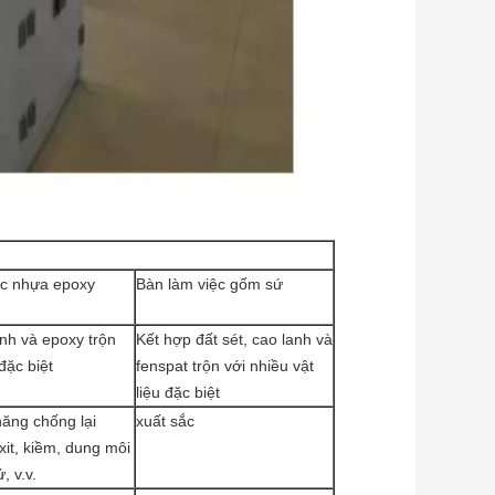
ệc nhựa epoxy
Bàn làm việc gốm sứ
nh và epoxy trộn
Kết hợp đất sét, cao lanh và
 đặc biệt
fenspat trộn với nhiều vật
liệu đặc biệt
ăng chống lại
xuất sắc
axit, kiềm, dung môi
, v.v.