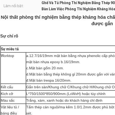
Ghế Và Tủ Phòng Thí Nghiệm Bằng Thép 
Làm nổi bật:
Bàn Làm Việc Phòng Thí Nghiệm Kháng Hó
Nội thất phòng thí nghiệm bằng thép kháng hóa chấ
được gắn
Sự chỉ rõ
Sự miêu tả
W
orktop
a.12.7/16/19mm mặt bàn bằng nhựa phenolic cấp phò
mặt bàn nhựa epoxy b.16/19mm.
c.Mặt bàn gốm 20 mm.
d.Mặt bàn bằng thép không gỉ 20mm được gắn với v
đ.Mặt bàn trespa 16/20mm.
Kết cấu
Gắn trên sàn/Khung chữ C/Khung chữ H/Khung chữ O
Kích cỡ
L*750/1500*850/900mm.(LxWxH) hoặc tùy chỉnh
Màu sắc
Trắng, xám, xanh hoặc do khách hàng chỉ định
Vật liệu tủ /
Tấm thép cán nguội/mạ kẽm 1.0/1.2mm được phủ bột nh
bảng điều
sét.