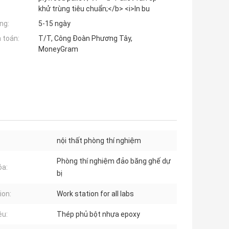
khử trùng tiêu chuẩn;</b> <i>In bu
ng:
5-15 ngày
 toán:
T/T, Công Đoàn Phương Tây,
MoneyGram
nội thất phòng thí nghiệm
Phòng thí nghiệm đảo băng ghế dự
óa:
bị
ion:
Work station for all labs
ệu:
Thép phủ bột nhựa epoxy