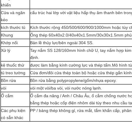
khiển
Cửa và ngăn
cấu trúc hai lớp với vật liệu hấp thụ âm thanh bên tron
kéo
kích thước tủ
Kích thước rộng 450/500/600/900/1000mm hoặc tùy c
Khung
Ống thép 60x40x2.0/40x40x1.5mm/30x30x1.5mm phủ 
Khớp nối
Bản lề thủy lực/bên ngoài 304 SS.
Xử lý
Tay nắm SS 128/160mm hình chữ U, tay nắm hợp kim n
định.
kệ thuốc thử
được làm bằng kính cường lực và thép tấm.Mô hình t
tủ treo tường
Cửa đơn/đôi cửa thép toàn bộ hoặc cửa thép gắn kính,
Bồn rửa
Bồn rửa bằng polypropylene/gốm/nhựa epoxy.
vòi
vòi một vòi/ba vòi, vòi nước nóng lạnh.
Ổ cắm
Ổ cắm đa năng / Anh / Châu Âu, ổ cắm chống nước hoặ
bằng thép hoặc cốp điện nhôm dài tùy theo nhu cầu t
Các phụ kiện
PP / bảng thép không gỉ, rửa mắt, tắm khẩn cấp, phân 
có sẵn khác