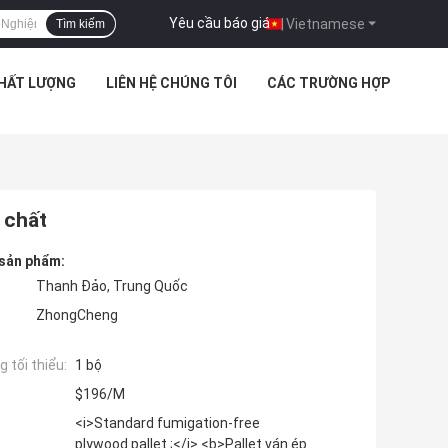
Yêu cầu báo giá
|
Vietnamese
Tìm kiếm
CHẤT LƯỢNG
LIÊN HỆ CHÚNG TÔI
CÁC TRƯỜNG HỢP
 chất
 sản phẩm:
Thanh Đảo, Trung Quốc
ZhongCheng
 tối thiểu:
1 bộ
$196/M
<i>Standard fumigation-free
plywood pallet ;</i> <b>Pallet ván ép