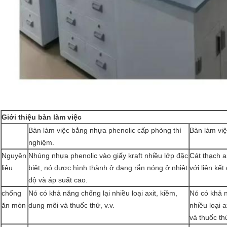
Giới thiệu bàn làm việc
Bàn làm việc bằng nhựa phenolic cấp phòng thí
Bàn làm vi
nghiệm.
Nguyên
Nhúng nhựa phenolic vào giấy kraft nhiều lớp đặc
Cát thạch a
liệu
biệt, nó được hình thành ở dạng rắn nóng ở nhiệt
với liên kết
độ và áp suất cao.
chống
Nó có khả năng chống lại nhiều loại axit, kiềm,
Nó có khả n
ăn mòn
dung môi và thuốc thử, v.v.
nhiều loại 
và thuốc thử