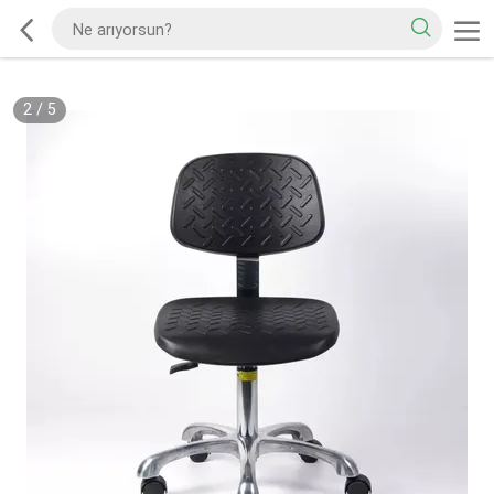
2
/
5