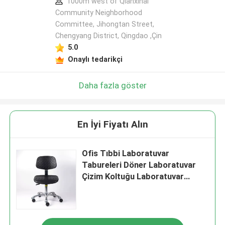
1000m west of Qianxihai
Community Neighborhood
Committee, Jihongtan Street,
Chengyang District, Qingdao ,Çin
5.0
Onaylı tedarikçi
Daha fazla göster
En İyi Fiyatı Alın
Ofis Tıbbi Laboratuvar
Tabureleri Döner Laboratuvar
Çizim Koltuğu Laboratuvar
Sandalyeleri ve Tabureleri
Meydanı