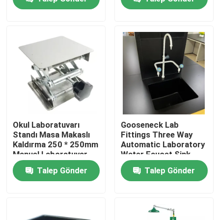
125L için
Fabrika turu
Kalite kontrol
Bize Ulaşın
vakalar
Okul Laboratuvarı
Gooseneck Lab
Standı Masa Makaslı
Fittings Three Way
Kaldırma 250 * 250mm
Automatic Laboratory
Modern Laboratuvar Mobilyaları
Manuel Laboratuvar
Water Faucet Sink
Makaslı Kaldırma
Assay
Talep Gönder
Talep Gönder
Okul Laboratuvar Mobilyaları
Laboratuvar Adası Tezgahı