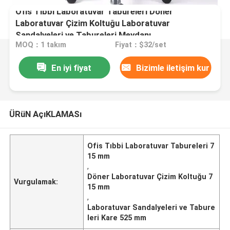
Ofis Tıbbi Laboratuvar Tabureleri Döner
Laboratuvar Çizim Koltuğu Laboratuvar
Sandalyeleri ve Tabureleri Meydanı
MOQ：1 takım
Fiyat：$32/set
En iyi fiyat
Bizimle iletişim kur
ÜRüN AçıKLAMASı
Ofis Tıbbi Laboratuvar Tabureleri 7
15 mm
,
Döner Laboratuvar Çizim Koltuğu 7
Vurgulamak:
15 mm
,
Laboratuvar Sandalyeleri ve Tabure
leri Kare 525 mm