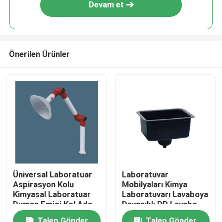
Devam et
Önerilen Ürünler
Ev
Üniversal Laboratuar
Laboratuvar
Aspirasyon Kolu
Mobilyaları Kimya
Ürün:% s
Kimyasal Laboratuar
Laboratuvarı Lavaboya
Duman Emici Kol Ada
Dayanıklı PP Lavabo,
Davlumbazı
Laboratuvar 42L ila
Hakkımızda
Talep Gönder
Talep Gönder