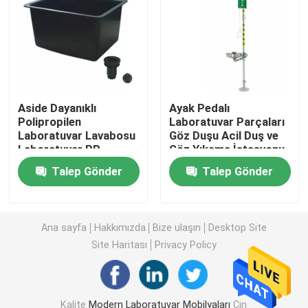
Laboratuvar Duvar Tezgahı
Laboratuvar Çeker Ocak
Aside Dayanıklı
Ayak Pedalı
Polipropilen
Laboratuvar Parçaları
Laboratuvar Denge Tezgahı
Laboratuvar Lavabosu
Göz Duşu Acil Duş ve
Laboratuvar PP
Göz Yıkama İstasyonu
Lavabo 42L ila 125L
11.4L / Min
Laboratuvar Çalışma Tezgahları
Talep Gönder
Talep Gönder
Laboratuvar Saklama Dolabı
Ana sayfa
Hakkımızda
Bize ulaşın
Desktop Site
Site Haritası
Privacy Policy
Güvenli Saklama Dolabı
Biyolojik Güvenlik Kabini
Kalite
Modern Laboratuvar Mobilyaları
Çin