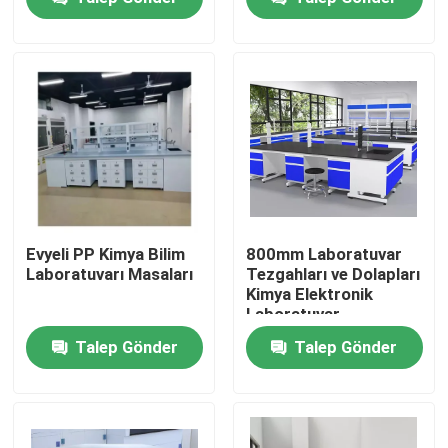
Fabrika turu
Kalite kontrol
Bize Ulaşın
vakalar
Evyeli PP Kimya Bilim
800mm Laboratuvar
Laboratuvarı Masaları
Tezgahları ve Dolapları
Kimya Elektronik
Modern Laboratuvar Mobilyaları
Laboratuvar
Mobilyaları
Talep Gönder
Talep Gönder
Okul Laboratuvar Mobilyaları
Laboratuvar Adası Tezgahı