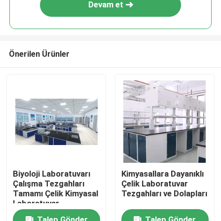
Devam et
Önerilen Ürünler
Ev
Biyoloji Laboratuvarı
Kimyasallara Dayanıklı
Çalışma Tezgahları
Çelik Laboratuvar
Ürün:% s
Tamamı Çelik Kimyasal
Tezgahları ve Dolapları
Laboratuvar
Mobilyaları
Hakkımızda
Talep Gönder
Talep Gönder