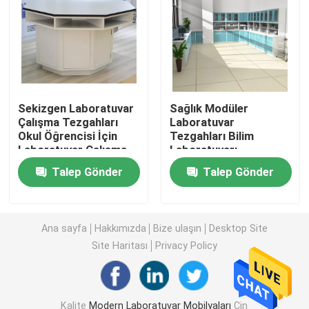
Laboratuvar Duvar Tezgahı
Laboratuvar Çeker Ocak
Sekizgen Laboratuvar
Sağlık Modüler
Çalışma Tezgahları
Laboratuvar
Laboratuvar Denge Tezgahı
Okul Öğrencisi İçin
Tezgahları Bilim
Laboratuvar Çalışma
Laboratuvarı
Masası
Tezgahları Evyeli
Laboratuvar Çalışma Tezgahları
Talep Gönder
Talep Gönder
Hastane Tezgahı
Laboratuvar Saklama Dolabı
Ana sayfa
Hakkımızda
Bize ulaşın
Desktop Site
Site Haritası
Privacy Policy
Güvenli Saklama Dolabı
Biyolojik Güvenlik Kabini
Kalite
Modern Laboratuvar Mobilyaları
Çin