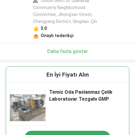
1000m west of Qianxihai
Community Neighborhood
Committee, Jihongtan Street,
Chengyang District, Qingdao ,Çin
5.0
Onaylı tedarikçi
Daha fazla göster
En İyi Fiyatı Alın
Temiz Oda Paslanmaz Çelik
Laboratuvar Tezgahı GMP