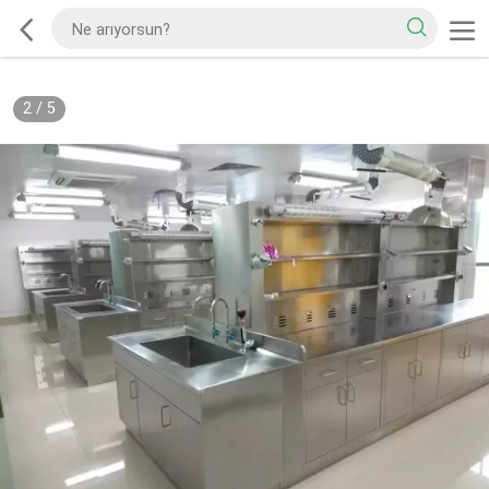
2
/
5