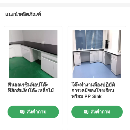
แนะนำผลิตภัณฑ์
ฟีนอลเรซินท็อปโต๊ะ
โต๊ะทำงานห้องปฏิบัติ
ฟิสิกส์แล็บโต๊ะเหล็กไม้
การเคมีของโรงเรียน
บ้าน
พร้อม PP Sink
สินค้า
ส่งคำถาม
ส่งคำถาม
เกี่ยวกับเรา