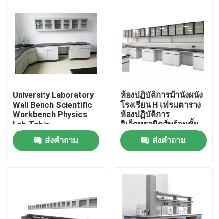
ทัวร์โรงงาน
ควบคุมคุณภาพ
ติดต่อเรา
University Laboratory
ห้องปฏิบัติการม้านั่งผนัง
Wall Bench Scientific
โรงเรียน H เฟรมตาราง
Workbench Physics
ห้องปฏิบัติการ
คดี
Lab Table
อิเล็กทรอนิกส์พร้อมชั้น
วางรีเอเจนต์
ส่งคำถาม
ส่งคำถาม
เฟอร์นิเจอร์ห้องปฏิบัติการที่ทันสมัย
เฟอร์นิเจอร์ห้องปฏิบัติการของโรงเรียน
ม้านั่งเกาะห้องทดลอง