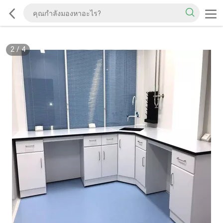
2
/
4