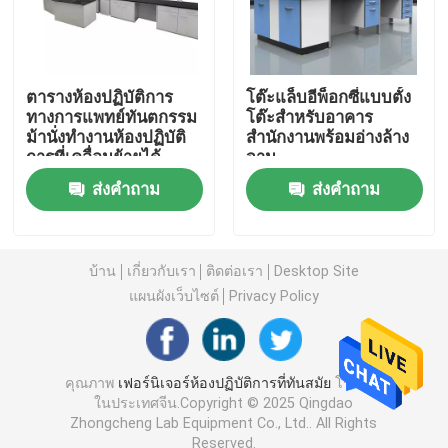
ม้านั่งติดผนังห้องปฏิบัติการ
ตารางห้องปฏิบัติการ
โต๊ะแล็บอีพ็อกซี่แบบตั้ง
ตู้ดูดควันในห้องปฏิบัติการ
ทางการแพทย์ทันตกรรม
โต๊ะสำหรับอาคาร
ม้านั่งทำงานห้องปฏิบัติ
สำนักงานพร้อมอ่างล้าง
การที่เคลื่อนย้ายได้
จาน
เครื่องชั่งในห้องปฏิบัติการ
ส่งคำถาม
ส่งคำถาม
โต๊ะทำงานในห้องปฏิบัติการ
บ้าน
เกี่ยวกับเรา
ติดต่อเรา
Desktop Site
แผนผังเว็บไซต์
Privacy Policy
ตู้เก็บห้องปฏิบัติการ
ตู้เก็บของนิรภัย
คุณภาพ
เฟอร์นิเจอร์ห้องปฏิบัติการที่ทันสมัย
โรงงาน
ในประเทศจีน.Copyright © 2025 Qingdao
Zhongcheng Lab Equipment Co., Ltd.. All Rights
คณะรัฐมนตรีความปลอดภัยทางชีวภาพ
Reserved.