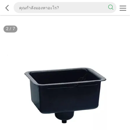
2
/
7