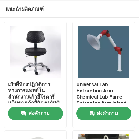
แนะนำผลิตภัณฑ์
เก้าอี้ห้องปฏิบัติการ
Universal Lab
ทางการแพทย์ใน
Extraction Arm
สำนักงานเก้าอี้โรตารี่
Chemical Lab Fume
บ้าน
แล็บร่างเก้าอี้ห้องปฏิบัติ
Extractor Arm Island
การและสตูลสแควร์
Hood
ส่งคำถาม
ส่งคำถาม
สินค้า
เกี่ยวกับเรา