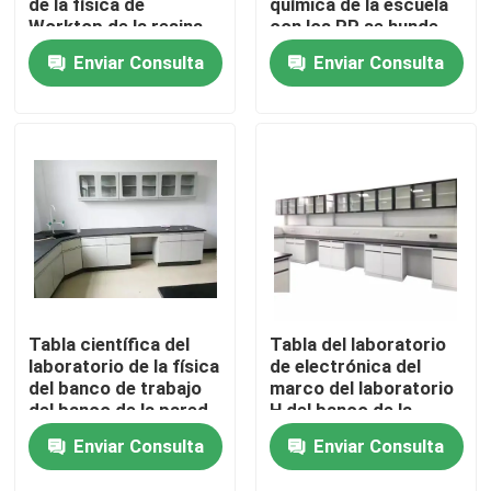
de la física de
química de la escuela
Worktop de la resina
con los PP se hunde
fenólica
Enviar Consulta
Enviar Consulta
Viaje de la fábrica
Control de calidad
Éntrenos en contacto con
Casos
Muebles modernos del laboratorio
Tabla científica del
Tabla del laboratorio
laboratorio de la física
de electrónica del
del banco de trabajo
marco del laboratorio
Muebles del laboratorio de la escuela
del banco de la pared
H del banco de la
del laboratorio de la
pared de la escuela
Enviar Consulta
Enviar Consulta
universidad
con el estante el
reactivo
Banco de la isla del laboratorio