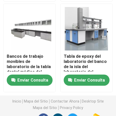
Banco de la pared del laboratorio
Capilla del humo del laboratorio
Banco de la balanza del laboratorio
Bancos de trabajo
Tabla de epoxy del
movibles de
laboratorio del banco
Bancos de trabajo de laboratorio
laboratorio de la tabla
de la isla del
dental médica del
laboratorio del
laboratorio
edificio de oficinas
Gabinete de almacenamiento del laboratorio
Enviar Consulta
Enviar Consulta
con el fregadero
Gabinete de almacenamiento de la seguridad
Inicio
Mapa del Sitio
Contactar Ahora
Desktop Site
Mapa del Sitio
Privacy Policy
gabinete de seguridad biológico