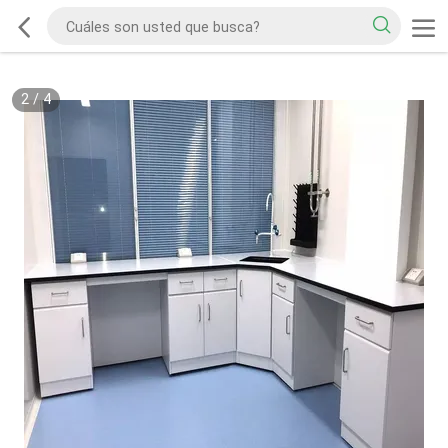
2
/
4