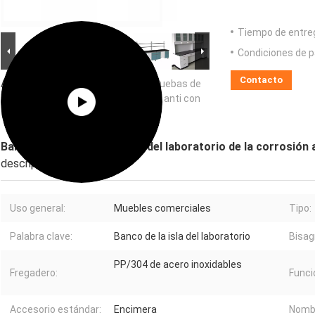
Tiempo de entre
Condiciones de p
Contacto
Ampliación de imagen :
Banco de pruebas de
acero del laboratorio de la corrosión anti con
el estante
Banco de pruebas de acero del laboratorio de la corrosión a
descripción
Uso general:
Muebles comerciales
Tipo:
Palabra clave:
Banco de la isla del laboratorio
Bisag
PP/304 de acero inoxidables
Fregadero:
Funci
Accesorio estándar:
Encimera
Nombr