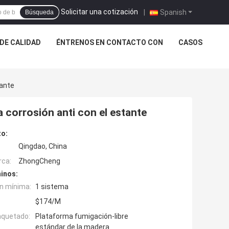
Solicitar una cotización
|
Spanish
Búsqueda
DE CALIDAD
ÉNTRENOS EN CONTACTO CON
CASOS
tante
a corrosión anti con el estante
to:
Qingdao, China
rca:
ZhongCheng
inos:
n mínima:
1 sistema
$174/M
aquetado:
Plataforma fumigación-libre
estándar de la madera