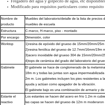
Fregadero del agua y golpecito de agua, etc disponibles
Modificado para requisitos particulares como requisito 
Nombre de
Muebles del laboratorio/detalle de la lista de precios 
producto
muebles de escuela
Estructura
C-marco, H-marco, piso - montado
Por encargo
Dimensión, color
Worktop
1)resina de epóxido del grueso de 15mm/20mm/25m 
2)resina fenólica del grueso de 12.7mm/16mm/19m 
3)acero inoxidable del grueso 304 de 15mm/20mm/
4)tops de cerámica del grado del laboratorio del gr
Gabinete
El gabinete se hace de conglomerado de la melamina
18m m y todas las juntas son agua impermeabilizada 
2m m. Los gabinetes incluyen los pies resistentes a l
ayuda y actúan como apagador de la vibración.
El gabinete bajo es una combinación de armario y de 
Estante el
Los estantes se hacen del acero en frío 1.2m m cubier
reactivo
las capas se hacen del grueso de 12m m moderaron el 