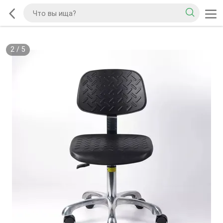
2
/
5