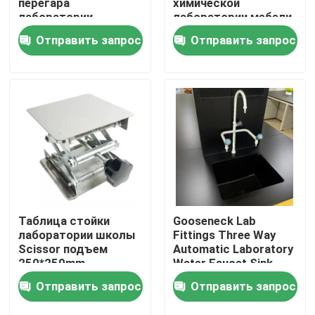
перегара
химической
лаборатории
лаборатории мебели
всеобщей руки
лаборатории тонет
Отправить запрос
Отправить запрос
Путешествие фабрики
извлечения
для лаборатории 42L
лаборатории
к 125L
химический
Проверка качества
Свяжитесь мы
Случаи
Современная мебель лаборатории
Таблица стойки
Gooseneck Lab
лаборатории школы
Fittings Three Way
Scissor подъем
Automatic Laboratory
Мебель лаборатории школы
250*250mm
Water Faucet Sink
лаборатория
Assay
Отправить запрос
Отправить запрос
руководства Scissor
подъем
Суд острова лаборатории