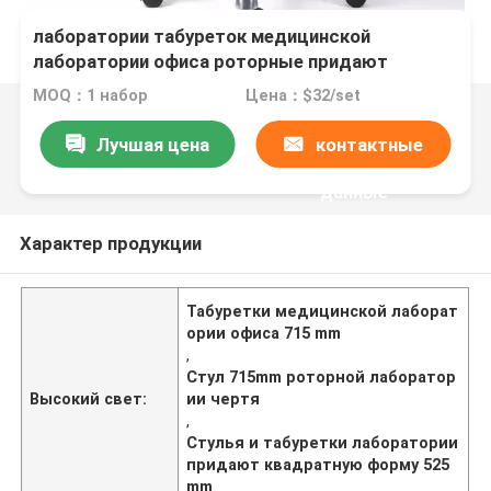
Стулья и табуретки лаборатории чертя стула
лаборатории табуреток медицинской
лаборатории офиса роторные придают
квадратную форму
MOQ：1 набор
Цена：$32/set
Лучшая цена
контактные
данные
Характер продукции
Табуретки медицинской лаборат
ории офиса 715 mm
,
Стул 715mm роторной лаборатор
Высокий свет:
ии чертя
,
Стулья и табуретки лаборатории
придают квадратную форму 525
mm