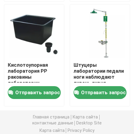
Суд стены лаборатории
Клобук перегара лаборатории
Суд баланса лаборатории
Кислотоупорная
Штуцеры
лаборатория PP
лаборатории педали
Суды лабораторной работы
раковины
ноги наблюдают
лаборатории
ливень ливня
полипропилена тонет
аварийный и станция
Шкаф хранения лаборатории
Отправить запрос
Отправить запрос
42L к 125L
11.4L/Min
очковтирательства
Шкаф хранения безопасности
Главная страница
Карта сайта
контактные данные
Desktop Site
биологический шкаф безопасности
Карта сайта
Privacy Policy