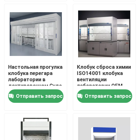
Путешествие фабрики
Проверка качества
Свяжитесь мы
Настольная прогулка
Клобук сброса химии
клобука перегара
ISO14001 клобука
Случаи
лаборатории в
вентиляции
дактированном Суде
лаборатории OEM
работы науки
химический
Отправить запрос
Отправить запрос
Современная мебель лаборатории
клобука перегара
Мебель лаборатории школы
Суд острова лаборатории