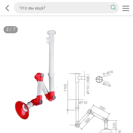
2
/
7