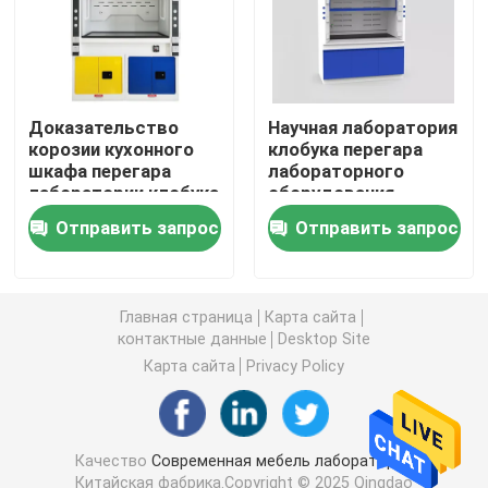
Суд стены лаборатории
Клобук перегара лаборатории
Доказательство
Научная лаборатория
корозии кухонного
клобука перегара
шкафа перегара
лабораторного
лаборатории клобука
оборудования
Суд баланса лаборатории
1800mm перегара
клобука перегара
Отправить запрос
Отправить запрос
лаборатории
лаборатории
больницы
L1200mm
Суды лабораторной работы
Главная страница
Карта сайта
Шкаф хранения лаборатории
контактные данные
Desktop Site
Карта сайта
Privacy Policy
Шкаф хранения безопасности
Качество
Современная мебель лаборатории
биологический шкаф безопасности
Китайская фабрика.Copyright © 2025 Qingdao