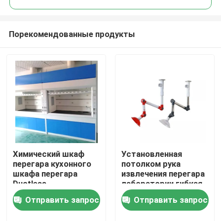
Порекомендованные продукты
Химический шкаф
Установленная
Дом
перегара кухонного
потолком рука
шкафа перегара
извлечения перегара
Ductless
лаборатории гибкая
Продукты
Отправить запрос
Отправить запрос
О нас