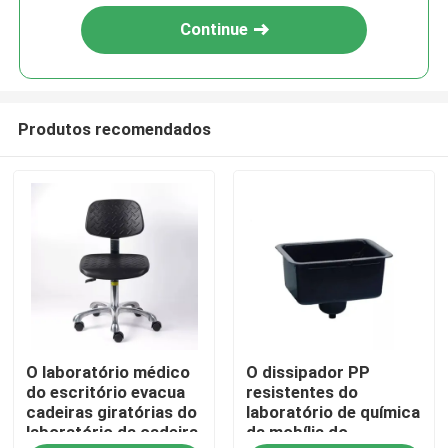
Continue
Produtos recomendados
Casa
O laboratório médico
O dissipador PP
Produtos
do escritório evacua
resistentes do
cadeiras giratórias do
laboratório de química
laboratório da cadeira
da mobília do
Sobre nós