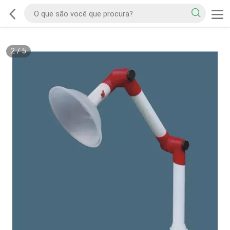
2
/
5