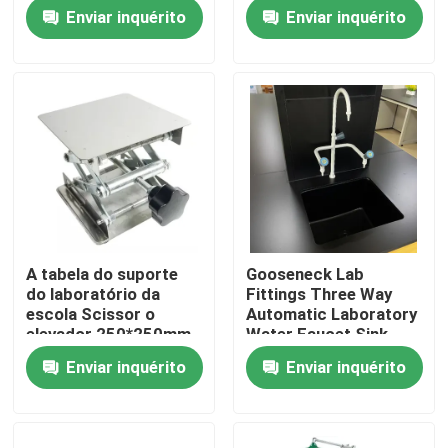
de esboço do
laboratório afunda-se
Enviar inquérito
Enviar inquérito
laboratório e os
para o laboratório 42L
tamboretes
a 125L
Excursão da fábrica
esquadram
Controle da qualidade
Contacte-nos
Casos
A tabela do suporte
Gooseneck Lab
do laboratório da
Fittings Three Way
Mobília moderna do laboratório
escola Scissor o
Automatic Laboratory
elevador 250*250mm
Water Faucet Sink
o laboratório do
Assay
Enviar inquérito
Enviar inquérito
Mobília do laboratório da escola
manual que Scissor o
elevador
Banco da ilha do laboratório