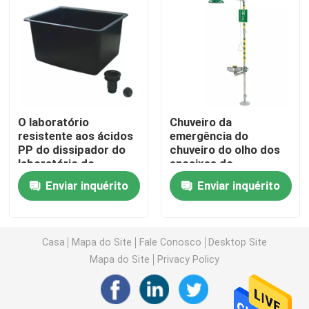
Banco da parede do laboratório
Capa das emanações do laboratório
O laboratório
Chuveiro da
Banco do equilíbrio do laboratório
resistente aos ácidos
emergência do
PP do dissipador do
chuveiro do olho dos
laboratório do
encaixes do
Bancos de trabalho do laboratório
polipropileno afunda
laboratório do pedal
Enviar inquérito
Enviar inquérito
42L a 125L
do pé e estação
11.4L/Min do colírio
Armário de armazenamento do laboratório
Casa
Mapa do Site
Fale Conosco
Desktop Site
Armário de armazenamento da segurança
Mapa do Site
Privacy Policy
armário de segurança biológico