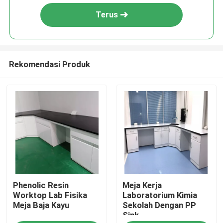
Terus
Rekomendasi Produk
Rumah
Phenolic Resin
Meja Kerja
Produk
Worktop Lab Fisika
Laboratorium Kimia
Meja Baja Kayu
Sekolah Dengan PP
Sink
Tentang kami