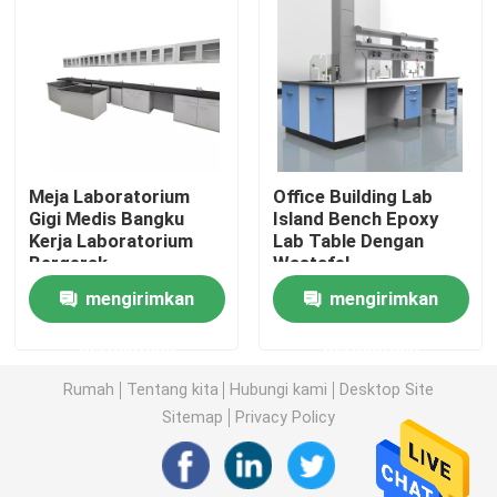
Bangku Dinding Laboratorium
Lemari Asam Laboratorium
Meja Laboratorium
Office Building Lab
Bangku Neraca Laboratorium
Gigi Medis Bangku
Island Bench Epoxy
Kerja Laboratorium
Lab Table Dengan
Bergerak
Wastafel
Bangku Kerja Laboratorium
mengirimkan
mengirimkan
Kabinet Penyimpanan Laboratorium
permintaan
permintaan
Rumah
Tentang kita
Hubungi kami
Desktop Site
Kabinet Penyimpanan Keamanan
Sitemap
Privacy Policy
Kabinet Keamanan Hayati