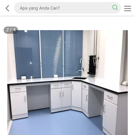
2
/
4