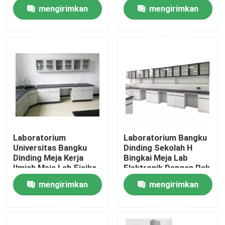
mengirimkan
mengirimkan
Tur Pabrik
permintaan
permintaan
Kontrol kualitas
Hubungi kami
kasus
Laboratorium
Laboratorium Bangku
Universitas Bangku
Dinding Sekolah H
Furnitur Laboratorium Modern
Dinding Meja Kerja
Bingkai Meja Lab
Ilmiah Meja Lab Fisika
Elektronik Dengan Rak
Reagen
mengirimkan
mengirimkan
Furnitur Laboratorium Sekolah
permintaan
permintaan
Bangku Pulau Laboratorium