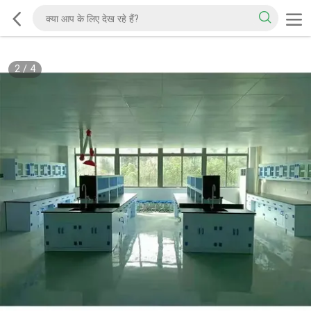
2
/
4