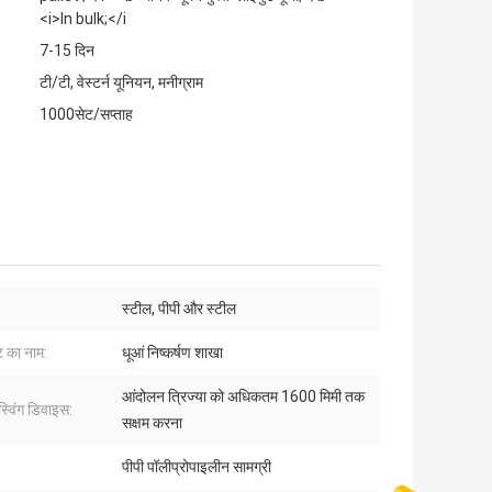
<i>In bulk;</i
7-15 दिन
टी/टी, वेस्टर्न यूनियन, मनीग्राम
1000सेट/सप्ताह
:
स्टील, पीपी और स्टील
ट का नाम:
धूआं निष्कर्षण शाखा
आंदोलन त्रिज्या को अधिकतम 1600 मिमी तक
्विंग डिवाइस:
सक्षम करना
पीपी पॉलीप्रोपाइलीन सामग्री