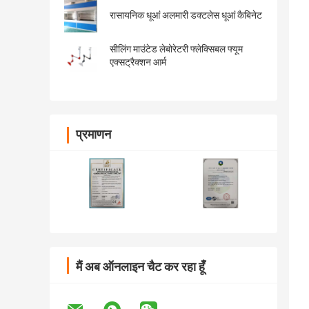
रासायनिक धूआं अलमारी डक्टलेस धूआं कैबिनेट
सीलिंग माउंटेड लेबोरेटरी फ्लेक्सिबल फ्यूम
एक्सट्रैक्शन आर्म
प्रमाणन
मैं अब ऑनलाइन चैट कर रहा हूँ