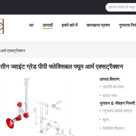
घर
उत्पादों
हमारे बारे में
कारखाना भ्रमण
गुणवत्ता निय
 आर्म एक्सट्रैक्शन
तीन ज्वाइंट ग्रेड पीपी फ्लेक्सिबल फ्यूम आर्म एक्सट्रैक्शन
उत्पाद विवरण:
उत्पत्ति के प्लेस:
ब्रांड नाम:
भुगतान & नौवहन नियमों:
न्यूनतम आदेश मात्रा:
मूल्य:
पैकेजिंग विवरण: