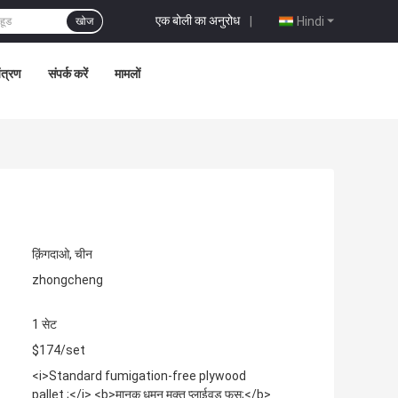
एक बोली का अनुरोध
|
Hindi
खोज
ंत्रण
संपर्क करें
मामलों
क़िंगदाओ, चीन
zhongcheng
1 सेट
$174/set
<i>Standard fumigation-free plywood
pallet ;</i> <b>मानक धूमन मुक्त प्लाईवुड फूस;</b>