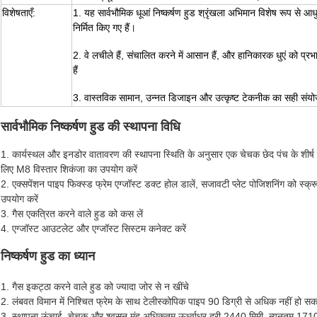
विशेषताएँ:
1. यह सार्वभौमिक धूआं निष्कर्षण हुड श्रृंखला अभिमान विशेष रूप से आ
निर्मित किए गए हैं।
2. वे लचीले हैं, संचालित करने में आसान हैं, और हानिकारक धुएं को प
हैं
3. वास्तविक सामान, उन्नत डिजाइन और उत्कृष्ट टेकनीक का सही सं
सार्वभौमिक निष्कर्षण हुड की स्थापना विधि
1. कार्यस्थल और इनडोर वातावरण की स्थापना स्थिति के अनुसार एक चेचक छेद पंच के शीर्ष पर
लिए M8 विस्तार शिकंजा का उपयोग करें
2. एक्सपेंशन पाइप फिक्स्ड फ्रेम एग्जॉस्ट डक्ट होल डालें, सजावटी प्लेट पोजिशनिंग को स्क
उपयोग करें
3. गैस एकत्रित करने वाले हुड को कस लें
4. एग्जॉस्ट आउटलेट और एग्जॉस्ट सिस्टम कनेक्ट करें
निष्कर्षण हुड का ध्यान
1. गैस इकट्ठा करने वाले हुड को ज्यादा जोर से न खींचे
2. लंबवत विमान में निश्चित फ्रेम के साथ टेलीस्कोपिक पाइप 90 डिग्री से अधिक नहीं हो सक
3. स्थापना ऊंचाई, चेचक और श्वसन मुंह अधिकतम ऊर्ध्वाधर दूरी 2440 मिमी, न्यूनतम 171