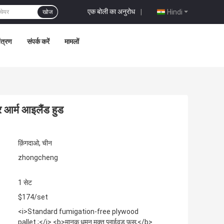
एक बोली का अनुरोध
|
Hindi
खोज
ंत्रण
संपर्क करें
मामलों
टर आर्म आइलैंड हुड
क़िंगदाओ, चीन
zhongcheng
1 सेट
$174/set
<i>Standard fumigation-free plywood
pallet ;</i> <b>मानक धूमन मुक्त प्लाईवुड फूस;</b>