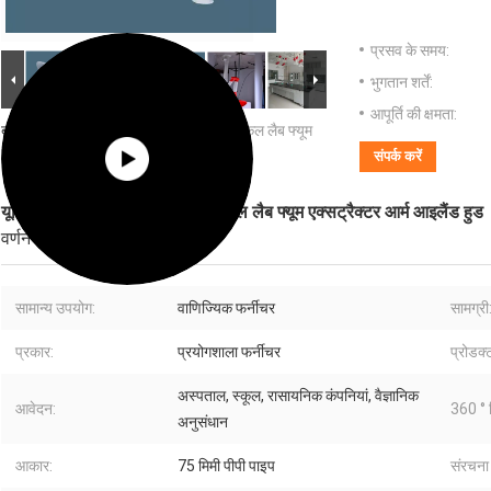
प्रसव के समय:
भुगतान शर्तें:
आपूर्ति की क्षमता:
बड़ी छवि :
यूनिवर्सल लैब एक्सट्रैक्शन आर्म केमिकल लैब फ्यूम
एक्सट्रैक्टर आर्म आइलैंड हुड
संपर्क करें
यूनिवर्सल लैब एक्सट्रैक्शन आर्म केमिकल लैब फ्यूम एक्सट्रैक्टर आर्म आइलैंड हुड
वर्णन
सामान्य उपयोग:
वाणिज्यिक फर्नीचर
सामग्री
प्रकार:
प्रयोगशाला फर्नीचर
प्रोडक्
अस्पताल, स्कूल, रासायनिक कंपनियां, वैज्ञानिक
आवेदन:
360 ° स
अनुसंधान
आकार:
75 मिमी पीपी पाइप
संरचना 