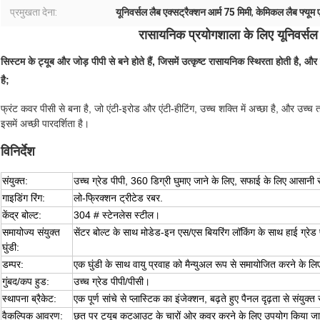
प्रमुखता देना:
यूनिवर्सल लैब एक्सट्रैक्शन आर्म 75 मिमी
,
केमिकल लैब फ्यूम ए
रासायनिक प्रयोगशाला के लिए यूनिवर्सल 
सिस्टम के ट्यूब और जोड़ पीपी से बने होते हैं, जिसमें उत्कृष्ट रासायनिक स्थिरता होती है
है;
फ्रंट कवर पीसी से बना है, जो एंटी-इरोड और एंटी-हीटिंग, उच्च शक्ति में अच्छा है, और उ
इसमें अच्छी पारदर्शिता है।
विनिर्देश
संयुक्त:
उच्च ग्रेड पीपी, 360 डिग्री घुमाए जाने के लिए, सफाई के लिए आसा
गाइडिंग रिंग:
लो-फ्रिक्शन ट्रीटेड रबर.
केंद्र बोल्ट:
304 # स्टेनलेस स्टील।
समायोज्य संयुक्त
सेंटर बोल्ट के साथ मोडेड-इन एस/एस बियरिंग लॉकिंग के साथ हाई ग्रेड
घुंडी:
डम्पर:
एक घुंडी के साथ वायु प्रवाह को मैन्युअल रूप से समायोजित करने के ल
गुंबद/कप हुड:
उच्च ग्रेड पीपी/पीसी।
स्थापना ब्रैकेट:
एक पूर्ण सांचे से प्लास्टिक का इंजेक्शन, बढ़ते हुए पैनल दृढ़ता से संयुक्त स
वैकल्पिक आवरण:
छत पर ट्यूब कटआउट के चारों ओर कवर करने के लिए उपयोग किया जा