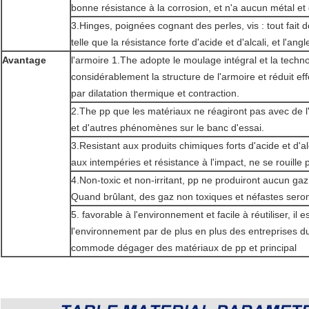
bonne résistance à la corrosion, et n'a aucun métal et d
3.Hinges, poignées cognant des perles, vis : tout fait
telle que la résistance forte d'acide et d'alcali, et l'an
Avantage
l'armoire 1.The adopte le moulage intégral et la techn
considérablement la structure de l'armoire et réduit e
par dilatation thermique et contraction.
2.The pp que les matériaux ne réagiront pas avec de l'
et d'autres phénomènes sur le banc d'essai.
3.Resistant aux produits chimiques forts d'acide et d'a
aux intempéries et résistance à l'impact, ne se rouille 
4.Non-toxic et non-irritant, pp ne produiront aucun gaz 
Quand brûlant, des gaz non toxiques et néfastes seron
5. favorable à l'environnement et facile à réutiliser, i
l'environnement par de plus en plus des entreprises d
commode dégager des matériaux de pp et principal