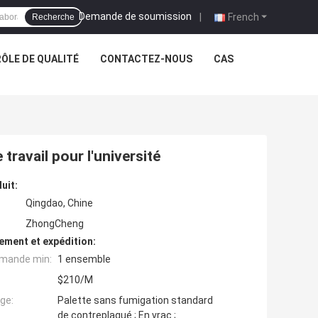
Demande de soumission
|
French
Recherche
ÔLE DE QUALITÉ
CONTACTEZ-NOUS
CAS
travail pour l'université
uit:
Qingdao, Chine
ZhongCheng
ement et expédition:
mande min:
1 ensemble
$210/M
ge:
Palette sans fumigation standard
de contreplaqué ; En vrac ;