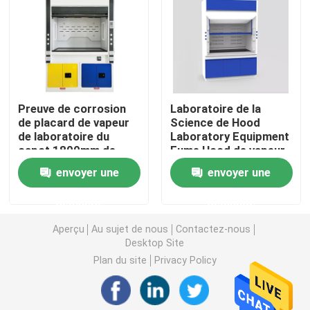
Banc de mur de laboratoire
Capot de vapeur de laboratoire
Preuve de corrosion
Laboratoire de la
de placard de vapeur
Science de Hood
Banc d'équilibre de laboratoire
de laboratoire du
Laboratory Equipment
capot 1800mm de
Fume Hood de vapeur
vapeur de laboratoire
de laboratoire de
Bancs de travail de laboratoire
envoyer une
envoyer une
d'hôpital
L1200mm
demande
demande
Meuble de rangement de laboratoire
Aperçu
Au sujet de nous
Contactez-nous
Desktop Site
Meuble de rangement de sécurité
Plan du site
Privacy Policy
armoire de sécurité biologique