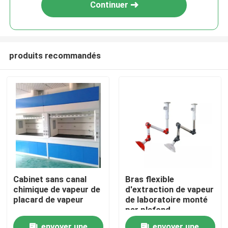
Continuer
produits recommandés
Maison
Cabinet sans canal
Bras flexible
chimique de vapeur de
d'extraction de vapeur
Produits
placard de vapeur
de laboratoire monté
par plafond
Au sujet de nous
envoyer une
envoyer une