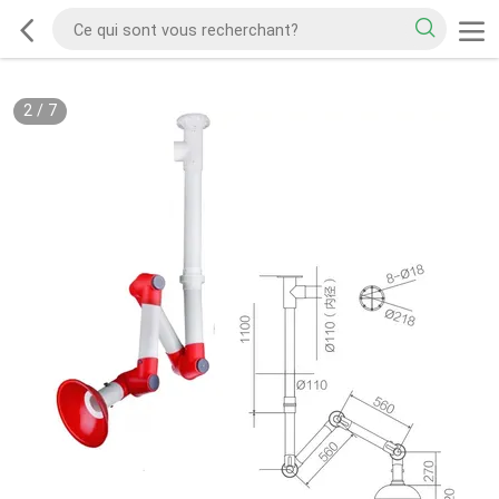
2
/
7