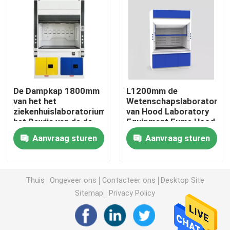
De Bank van de laboratoriummuur
De Kap van de laboratoriumdamp
De Dampkap 1800mm
L1200mm de
De Bank van het laboratoriumsaldo
van het het
Wetenschapslaboratoriu
ziekenhuislaboratorium
van Hood Laboratory
het Bewijs van de de
Equipment Fume Hood
De Banken van het laboratoriumwerk
Kastcorrosie van de
van de
Aanvraag sturen
Aanvraag sturen
Laboratoriumdamp
Laboratoriumdamp
Het Kabinet van de laboratoriumopslag
Thuis
Ongeveer ons
Contacteer ons
Desktop Site
Het Kabinet van de veiligheidsopslag
Sitemap
Privacy Policy
biologisch veiligheidskabinet