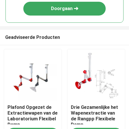
Doorgaan
Geadviseerde Producten
Huis
Plafond Opgezet de
Drie Gezamenlijke het
Producten
Extractiewapen van de
Wapenextractie van
Laboratorium Flexibel
de Rangpp Flexibele
Damp
Damp
Ongeveer ons