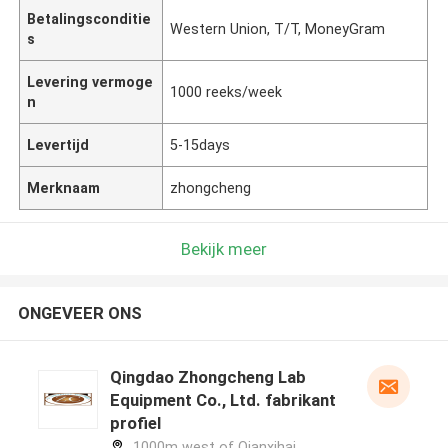
Betalingsconditie
Western Union, T/T, MoneyGram
s
Levering vermoge
1000 reeks/week
n
Levertijd
5-15days
Merknaam
zhongcheng
Bekijk meer
ONGEVEER ONS
Qingdao Zhongcheng Lab
Equipment Co., Ltd. fabrikant
profiel
1000m west of Qianxihai