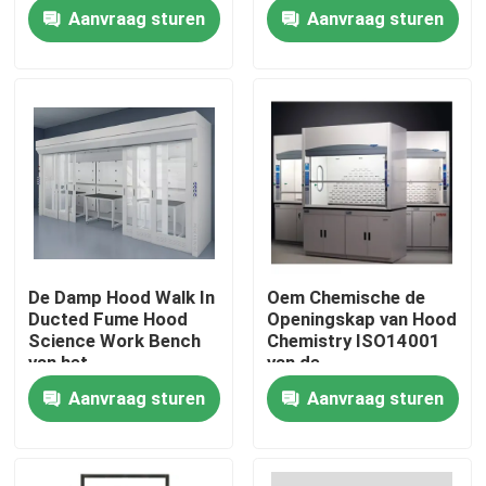
Aanvraag sturen
Aanvraag sturen
Fabrieksreis
Kwaliteitscontrole
Contacteer ons
Gevallen
De Damp Hood Walk In
Oem Chemische de
Ducted Fume Hood
Openingskap van Hood
Modern Laboratoriummeubilair
Science Work Bench
Chemistry ISO14001
van het
van de
Desktoplaboratorium
Laboratoriumventilatie
Aanvraag sturen
Aanvraag sturen
Het Meubilair van het schoollaboratorium
De Bank van het laboratoriumeiland